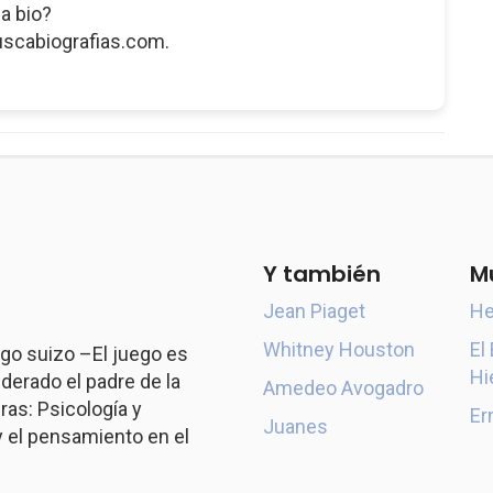
a bio?
uscabiografias.com.
Y también
M
Jean Piaget
He
Whitney Houston
El
go suizo –El juego es
Hi
derado el padre de la
Amedeo Avogadro
ras: Psicología y
Er
Juanes
y el pensamiento en el