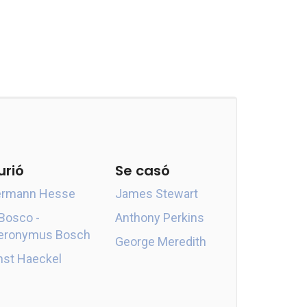
urió
Se casó
rmann Hesse
James Stewart
 Bosco -
Anthony Perkins
eronymus Bosch
George Meredith
nst Haeckel