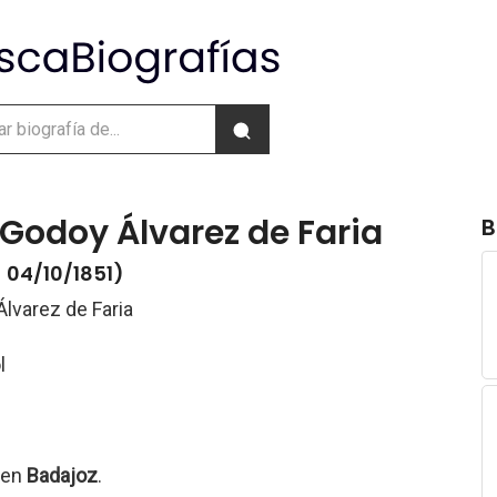
Godoy Álvarez de Faria
B
- 04/10/1851)
lvarez de Faria
l
 en
Badajoz
.