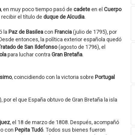
a
, en muy poco tiempo pasó de
cadete
en el
Cuerpo
 recibir el título de
duque de Alcudia
.
ó la
Paz de Basilea
con
Francia
(julio de 1795), por
 Desde entonces, la política exterior española quedó
Tratado de San Ildefonso
(agosto de 1796), el
ola
para luchar contra
Gran Bretaña
.
ísimo
, coincidiendo con la victoria sobre
Portugal
 por el que España obtuvo de Gran Bretaña la isla
juez
, el 18 de marzo de 1808. Después, acompañó
nio con
Pepita Tudó
. Todos sus bienes fueron