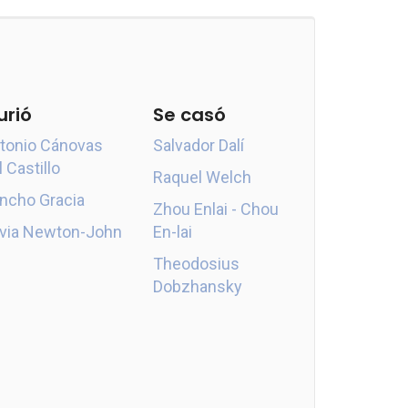
urió
Se casó
tonio Cánovas
Salvador Dalí
l Castillo
Raquel Welch
ncho Gracia
Zhou Enlai - Chou
ivia Newton-John
En-lai
Theodosius
Dobzhansky