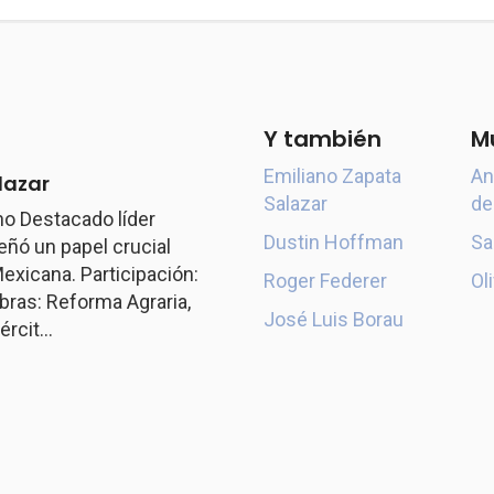
Y también
M
Emiliano Zapata
An
lazar
Salazar
de
o Destacado líder
Dustin Hoffman
Sa
ó un papel crucial
exicana. Participación:
Roger Federer
Ol
ras: Reforma Agraria,
José Luis Borau
rcit...