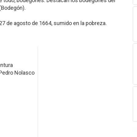
bre todo, bodegones. Destacan los bodegones del
(Bodegón).
27 de agosto de 1664, sumido en la pobreza.
ntura
 Pedro Nolasco