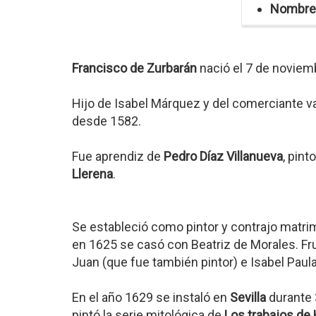
Nombre
Francisco de Zurbarán
nació el 7 de novie
Hijo de Isabel Márquez y del comerciante v
desde 1582.
Fue aprendiz de
Pedro Díaz Villanueva
, pin
Llerena
.
Se estableció como pintor y contrajo matri
en 1625 se casó con Beatriz de Morales. Fru
Juan (que fue también pintor) e Isabel Paula
En el año 1629 se instaló en
Sevilla
durante 
pintó la serie mitológica de
Los trabajos de