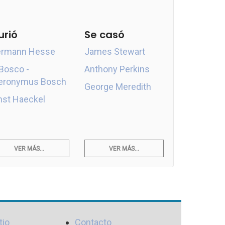
urió
Se casó
rmann Hesse
James Stewart
 Bosco -
Anthony Perkins
eronymus Bosch
George Meredith
nst Haeckel
VER MÁS...
VER MÁS...
tio
Contacto