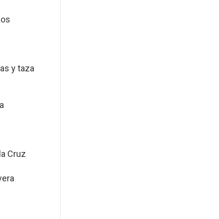
jos
as y taza
a
la Cruz
vera