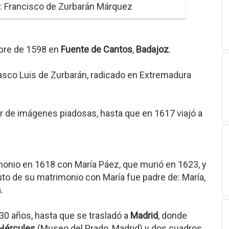
: Francisco de Zurbarán Márquez
mbre de 1598 en
Fuente de Cantos
,
Badajoz
.
asco Luis de Zurbarán, radicado en Extremadura
tor de imágenes piadosas, hasta que en 1617 viajó a
monio en 1618 con María Páez, que murió en 1623, y
to de su matrimonio con María fue padre de: María,
.
30 años, hasta que se trasladó a
Madrid
, donde
 Hércules
(Museo del Prado, Madrid) y dos cuadros