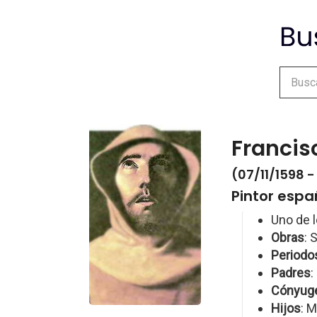
Francis
(07/11/1598 
Pintor espa
Uno de l
Obras
: 
Periodo
Padres
:
Cónyug
Hijos
: M