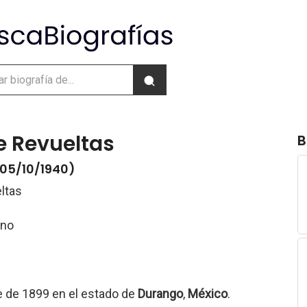
re Revueltas
B
 05/10/1940)
ltas
ano
e de 1899 en el estado de
Durango
,
México
.