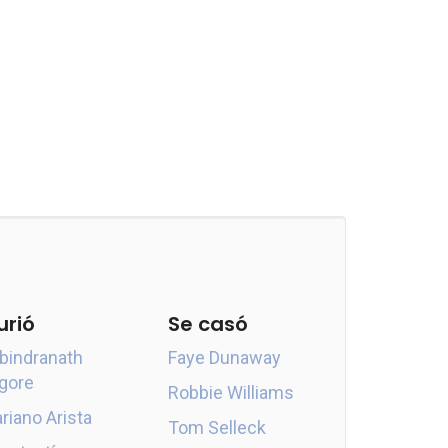
urió
Se casó
bindranath
Faye Dunaway
gore
Robbie Williams
riano Arista
Tom Selleck