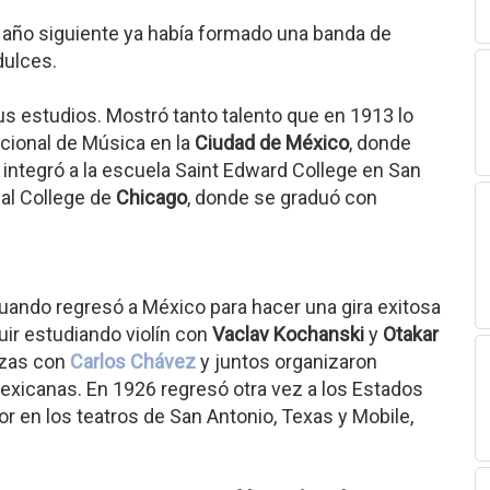
l año siguiente ya había formado una banda de
dulces.
us estudios. Mostró tanto talento que en 1913 lo
cional de Música en la
Ciudad de México
, donde
integró a la escuela Saint Edward College en San
cal College de
Chicago
, donde se graduó con
uando regresó a México para hacer una gira exitosa
uir estudiando violín con
Vaclav Kochanski
y
Otakar
rzas con
Carlos Chávez
y juntos organizaron
xicanas. En 1926 regresó otra vez a los Estados
tor en los teatros de San Antonio, Texas y Mobile,