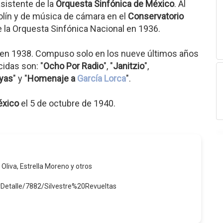
sistente de la
Orquesta Sinfónica de México
. Al
olín y de música de cámara en el
Conservatorio
e la Orquesta Sinfónica Nacional en 1936.
en 1938. Compuso solo en los nueve últimos años
idas son: "
Ocho Por Radio
", "
Janitzio
",
yas
" y "
Homenaje a
García Lorca
".
éxico
el 5 de octubre de 1940.
 Oliva, Estrella Moreno y otros
rDetalle/7882/Silvestre%20Revueltas