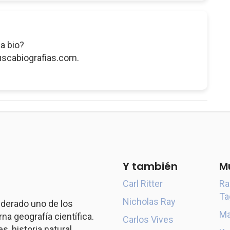
a bio?
uscabiografias.com.
Y también
M
Carl Ritter
Ra
Ta
Nicholas Ray
derado uno de los
Ma
a geografía científica.
Carlos Vives
s, historia natural,