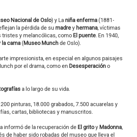
seo Nacional de Oslo
) y La
niña enferma
(1881-
flejan la pérdida de su
madre
y
hermana
, víctimas
s tristes y melancólicas, como
El puente
. En 1940,
 y la cama
(
Museo Munch
de Oslo).
arte impresionista, en especial en algunos paisajes
e Munch por el drama, como en
Desesperación
o
itografías
a lo largo de su vida.
.200 pinturas, 18.000 grabados, 7.500 acuarelas y
fías, cartas, bibliotecas y manuscritos.
ga informó de la recuperación de
El grito
y
Madonna
,
 de haber sido robadas del museo que lleva el