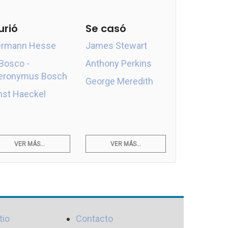
urió
Se casó
rmann Hesse
James Stewart
 Bosco -
Anthony Perkins
eronymus Bosch
George Meredith
nst Haeckel
VER MÁS...
VER MÁS...
tio
Contacto