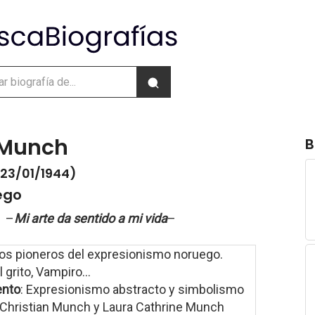
 Munch
B
 23/01/1944)
ego
–
Mi arte da sentido a mi vida
–
los pioneros del expresionismo noruego.
El grito, Vampiro...
ento
: Expresionismo abstracto y simbolismo
 Christian Munch y Laura Cathrine Munch