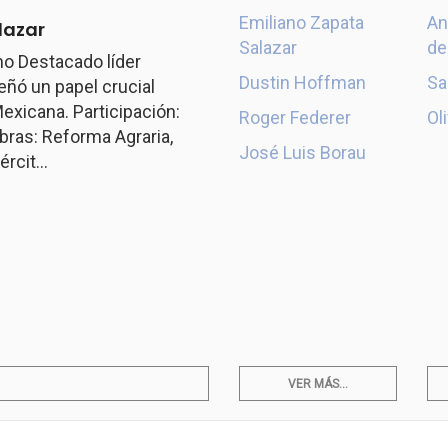
Emiliano Zapata
An
lazar
Salazar
de
o Destacado líder
Dustin Hoffman
Sa
ó un papel crucial
exicana. Participación:
Roger Federer
Ol
ras: Reforma Agraria,
José Luis Borau
rcit...
VER MÁS...