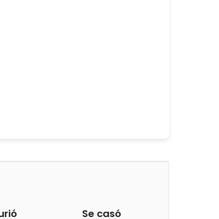
urió
Se casó