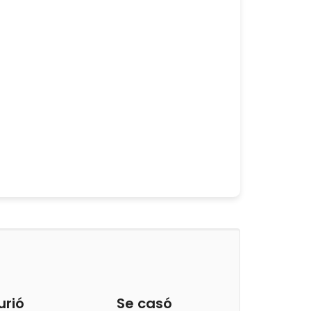
urió
Se casó