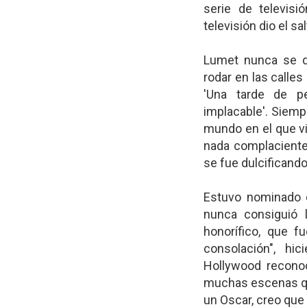
serie de televisi
televisión dio el sa
Lumet nunca se de
rodar en las calles
'Una tarde de pe
implacable'. Siemp
mundo en el que vi
nada complaciente
se fue dulcificando
Estuvo nominado c
nunca consiguió l
honorífico, que f
consolación", hi
Hollywood reconoc
muchas escenas qu
un Oscar, creo que