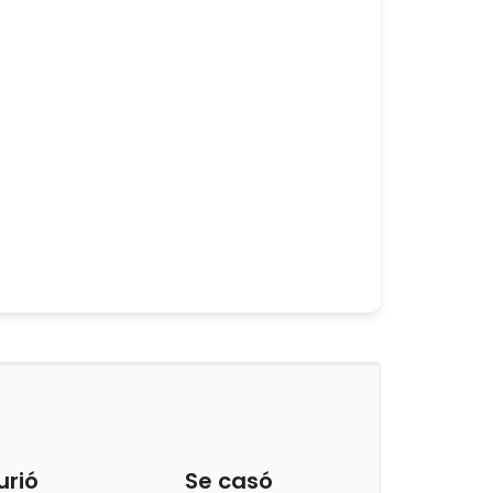
urió
Se casó