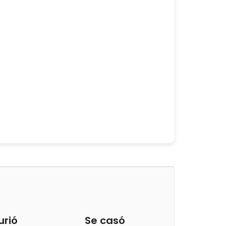
urió
Se casó