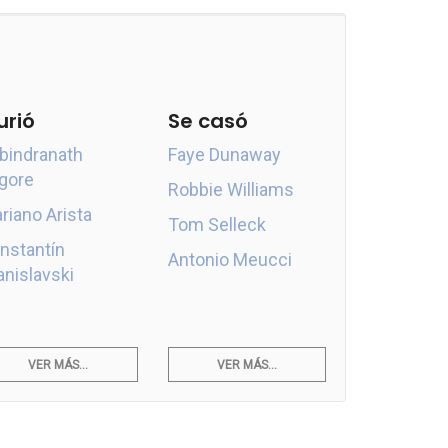
urió
Se casó
bindranath
Faye Dunaway
gore
Robbie Williams
riano Arista
Tom Selleck
nstantín
Antonio Meucci
anislavski
VER MÁS...
VER MÁS...