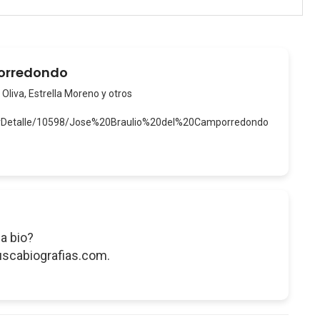
porredondo
 Oliva, Estrella Moreno y otros
verDetalle/10598/Jose%20Braulio%20del%20Camporredondo
a bio?
uscabiografias.com.