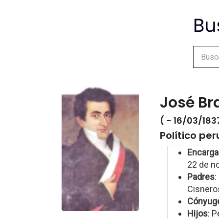
José Br
( - 16/03/183
Político pe
Encarga
22 de n
Padres
:
Cisneros
Cónyug
Hijos
: P