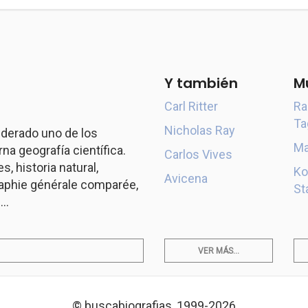
Y también
M
Carl Ritter
Ra
Ta
Nicholas Ray
derado uno de los
Ma
a geografía científica.
Carlos Vives
s, historia natural,
Ko
Avicena
aphie générale comparée,
St
..
VER MÁS...
© buscabiografias, 1999-2026