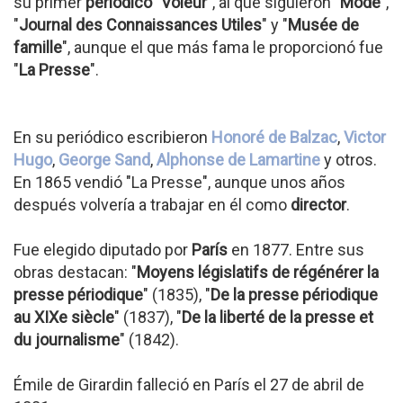
su primer
periódico
"
Voleur
", al que siguieron "
Mode
",
"
Journal des Connaissances Utiles
" y "
Musée de
famille
", aunque el que más fama le proporcionó fue
"
La Presse
".
En su periódico escribieron
Honoré de Balzac
,
Victor
Hugo
,
George Sand
,
Alphonse de Lamartine
y otros.
En 1865 vendió "La Presse", aunque unos años
después volvería a trabajar en él como
director
.
Fue elegido diputado por
París
en 1877. Entre sus
obras destacan: "
Moyens législatifs de régénérer la
presse périodique
" (1835), "
De la presse périodique
au XIXe siècle
" (1837), "
De la liberté de la presse et
du journalisme
" (1842).
Émile de Girardin falleció en París el 27 de abril de