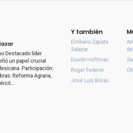
Y también
M
Emiliano Zapata
An
lazar
Salazar
de
o Destacado líder
Dustin Hoffman
Sa
ó un papel crucial
exicana. Participación:
Roger Federer
Ol
ras: Reforma Agraria,
José Luis Borau
rcit...