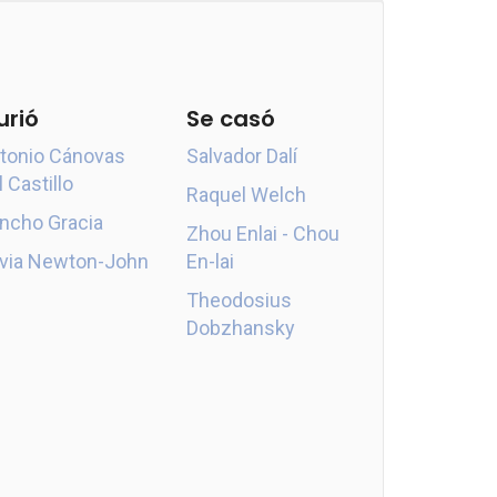
urió
Se casó
tonio Cánovas
Salvador Dalí
l Castillo
Raquel Welch
ncho Gracia
Zhou Enlai - Chou
ivia Newton-John
En-lai
Theodosius
Dobzhansky