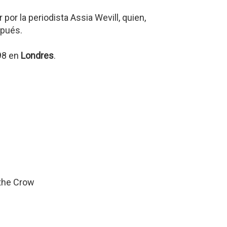
or la periodista Assia Wevill, quien,
spués.
98 en
Londres
.
 the Crow