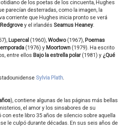
cotidiano de los poetas de los cincuenta, Hughes
ue parecían desterradas, como la imagen, la
eva corriente que Hughes inicia pronto se verá
 Redgrove
y el irlandés
Seamus Heaney
.
57),
Lupercal
(1960),
Wodwo
(1967),
Poemas
temporada
(1976) y
Moortown
(1979). Ha escrito
s, entre ellos
Bajo la estrella polar
(1981) y
¿Qué
estadounidense
Sylvia Plath
.
años
), contiene algunas de las páginas más bellas
 misterios, el amor y los sinsabores de su
con este libro 35 años de silencio sobre aquella
ue se le culpó durante décadas. En sus seis años de