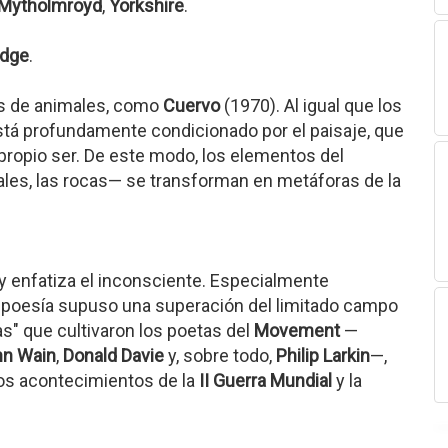
Mytholmroyd
,
Yorkshire
.
idge
.
s de animales, como
Cuervo
(1970). Al igual que los
está profundamente condicionado por el paisaje, que
 propio ser. De este modo, los elementos del
ales, las rocas— se transforman en metáforas de la
y enfatiza el inconsciente. Especialmente
u poesía supuso una superación del limitado campo
s" que cultivaron los poetas del
Movement
—
hn Wain
,
Donald Davie
y, sobre todo,
Philip Larkin
—,
cos acontecimientos de la
II Guerra Mundial
y la