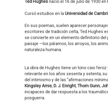
Ted Hughes
nació el 16 de julio de 1930 en
Cursó estudios en la
Universidad de Cambr
En sus poemas, suelen aparecer personaje
escritores de tradición celta, Ted Hughes 
se convierte en un elemento definitorio del
paisaje —los páramos, los arroyos, los anim
naturaleza humana.
La obra de Hughes tiene un tono casi feroz 
relevante en los años sesenta y setenta, s
del intimismo y de las "afirmaciones mínima
Kingsley Amis
,
D. J. Enright
,
Thom Gunn
,
Jo
incapaces de dar respuesta a los traumáti
posguerra.