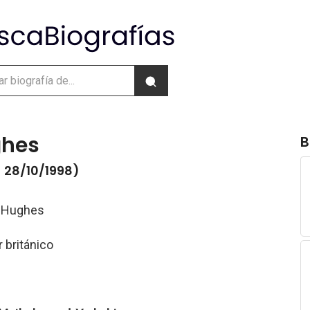
ghes
B
- 28/10/1998)
 Hughes
r británico