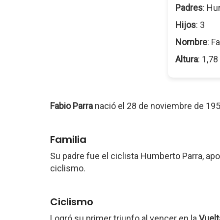
Padres
: Hu
Hijos
: 3
Nombre
: F
Altura
: 1,7
Fabio Parra
nació el 28 de noviembre de 19
Familia
Su padre fue el ciclista Humberto Parra, apod
ciclismo.
Ciclismo
Logró su primer triunfo al vencer en la
Vuelt