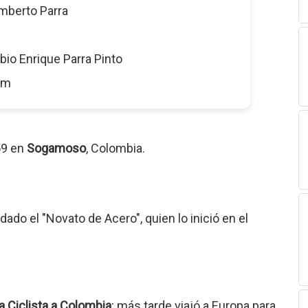
mberto Parra
abio Enrique Parra Pinto
8 m
59 en
Sogamoso
, Colombia.
ado el "Novato de Acero", quien lo inició en el
a Ciclista a Colombia
; más tarde viajó a Europa para