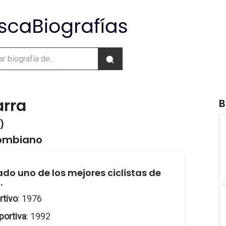
arra
B
 )
lombiano
do uno de los mejores ciclistas de
.
rtivo
: 1976
portiva
: 1992