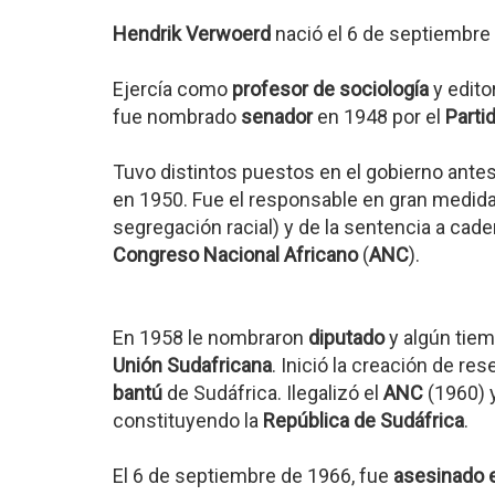
Hendrik Verwoerd
nació el 6 de septiembre
Ejercía como
profesor de sociología
y edito
fue nombrado
senador
en 1948 por el
Parti
Tuvo distintos puestos en el gobierno ant
en 1950. Fue el responsable en gran medida 
segregación racial) y de la sentencia a cad
Congreso Nacional Africano
(
ANC
).
En 1958 le nombraron
diputado
y algún tie
Unión Sudafricana
. Inició la creación de rese
bantú
de Sudáfrica. Ilegalizó el
ANC
(1960) 
constituyendo la
República de Sudáfrica
.
El 6 de septiembre de 1966, fue
asesinado 