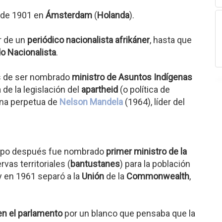
 de 1901 en
Ámsterdam
(
Holanda
).
r de un
periódico nacionalista afrikáner
, hasta que
do Nacionalista
.
es de ser nombrado
ministro de Asuntos Indígenas
de la legislación del
apartheid
(o política de
ena perpetua de
Nelson Mandela
(1964), líder del
mpo después fue nombrado
primer ministro de la
rvas territoriales (
bantustanes
) para la población
y en 1961 separó a la
Unión
de la
Commonwealth
,
en el parlamento
por un blanco que pensaba que la