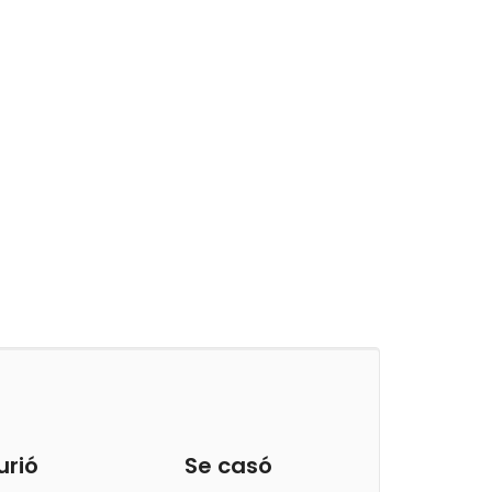
urió
Se casó