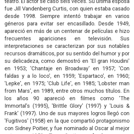
teatro. El actor se casó seis veces. Su última esposa
fue Jill Vandenberg Curtis, con quien estaba casado
desde 1998. Siempre intentó trabajar en varios
géneros para evitar ser encasillado. Desde 1949,
apareció en más de un centenar de películas e hizo
frecuentes apariciones en televisión. Sus
interpretaciones se caracterizan por sus notables
recursos dramáticos, por su sentido del humor y por
su delicadeza, como demostró en 'El gran Houdini'
en 1953; 'Chantaje en Broadway' en 1957; 'Con
faldas y a lo loco', en 1959; 'Espartaco', en 1960;
'Lepke', en 1975; 'Club Life', en 1985; 'Lobster man
from Mars', en 1989, entre otros muchos títulos. En
los años 90 apareció en filmes como 'The
Immortal's (1995), 'Brittle Glory' (1997) y 'Louis &
Frank' (1997). Uno de sus mayores logros llegó con
'Fugitivos' (1958) en la que compartió protagonismo
con Sidney Poitier, y fue nominado al Oscar al mejor