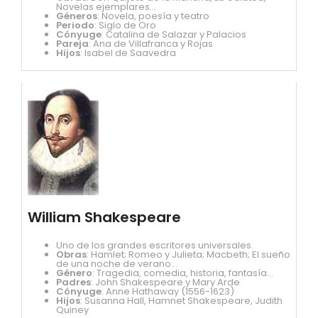
Novelas ejemplares...
Géneros
: Novela, poesía y teatro
Periodo
: Siglo de Oro
Cónyuge
: Catalina de Salazar y Palacios
Pareja
: Ana de Villafranca y Rojas
Hijos
: Isabel de Saavedra
William Shakespeare
Uno de los grandes escritores universales.
Obras
: Hamlet; Romeo y Julieta; Macbeth; El sueño
de una noche de verano...
Género
: Tragedia, comedia, historia, fantasía...
Padres
: John Shakespeare y Mary Arde
Cónyuge
: Anne Hathaway (1556-1623)
Hijos
: Susanna Hall, Hamnet Shakespeare, Judith
Quiney