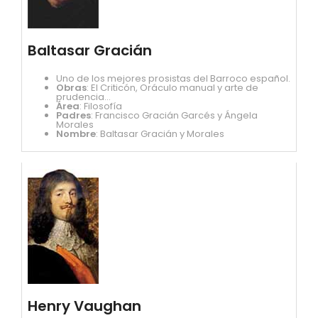
Baltasar Gracián
Uno de los mejores prosistas del Barroco español.
Obras
: El Criticón, Oráculo manual y arte de
prudencia...
Área
: Filosofía
Padres
: Francisco Gracián Garcés y Ángela
Morales
Nombre
: Baltasar Gracián y Morales
Henry Vaughan