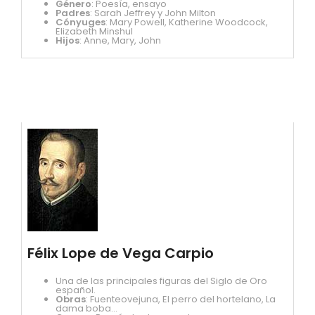
Género
: Poesía, ensayo
Padres
: Sarah Jeffrey y John Milton
Cónyuges
: Mary Powell, Katherine Woodcock,
Elizabeth Minshul
Hijos
: Anne, Mary, John
Félix Lope de Vega Carpio
Una de las principales figuras del Siglo de Oro
español.
Obras
: Fuenteovejuna, El perro del hortelano, La
dama boba...