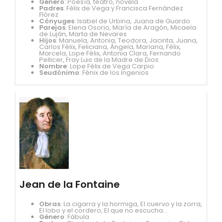
Genero
: Poesía, teatro, novela
Padres
: Félix de Vega y Francisca Fernández
Flórez
Cónyuges
: Isabel de Urbina, Juana de Guardo
Parejas
: Elena Osorio, María de Aragón, Micaela
de Luján, Marta de Nevares
Hijos
: Manuela, Antonia, Teodora, Jacinta, Juana,
Carlos Félix, Feliciana, Ángela, Mariana, Félix,
Marcela, Lope Félix, Antonia Clara, Fernando
Pellicer, Fray Luis de la Madre de Dios
Nombre
: Lope Félix de Vega Carpio
Seudónimo
: Fénix de los Ingenios
Jean de la Fontaine
Obras
: La cigarra y la hormiga, El cuervo y la zorra,
El lobo y el cordero, El que no escucha...
Género
: Fábula