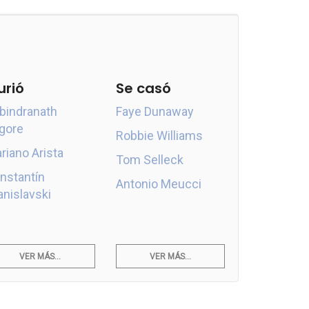
urió
Se casó
bindranath
Faye Dunaway
gore
Robbie Williams
riano Arista
Tom Selleck
nstantín
Antonio Meucci
anislavski
VER MÁS...
VER MÁS...