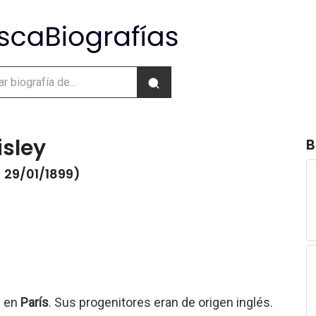
isley
B
- 29/01/1899)
9 en
París
. Sus progenitores eran de origen inglés.