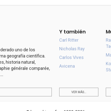
Y también
M
Carl Ritter
Ra
Ta
Nicholas Ray
derado uno de los
Ma
a geografía científica.
Carlos Vives
s, historia natural,
Ko
Avicena
aphie générale comparée,
St
..
VER MÁS...