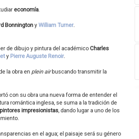
tudiar
economía
.
rd Bonnington
y
William Turner
.
ller de dibujo y pintura del académico
Charles
et
y
Pierre Auguste Renoir
.
 de la obra en
plein air
buscando transmitir la
ortó con su obra una nueva forma de entender el
ura romántica inglesa, se suma a la tradición de
pintores impresionistas
, dando lugar a uno de los
imiento.
ansparencias en el agua; el paisaje será su género