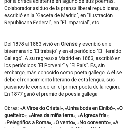
por la crítica existente en alguno de sus poemas.
Colaborador asiduo de la prensa liberal republicana,
escribió en la "Gaceta de Madrid", en "Ilustración
Republicana Federal", en "El Imparcial", etc.
Del 1878 al 1883 vivió en
Orense
y escribió en el
bisemanario "El trabajo" y en el periódico "El Heraldo
Gallego". A su regreso a Madrid en 1883, escribió en
los periódicos "El Porvenir" y "El País". Es, sin
embargo, más conocido como poeta gallego. A él se
debe el renacimiento literario de esta lengua, sus
paisanos le consideran el primer poeta de la región.
En 1877 ganó el premio de poesía gallega.
Obras: «
A Virxe do Cristal
», «
Unha boda en Einibó
», «
O
gueiteiro
», «
Aires da miña terra
», «
A igrexa fría
»,
«
Pelegriños a Roma
», «
O vento
», «
No convento
», «
A