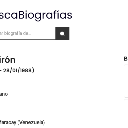
irón
B
- 28/01/1988)
lano
aracay
(
Venezuela
).