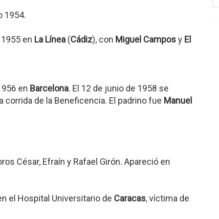
o 1954.
e 1955 en
La Línea
(
Cádiz
), con
Miguel Campos
y
El
 1956 en
Barcelona
. El 12 de junio de 1958 se
 la corrida de la Beneficencia. El padrino fue
Manuel
os César, Efraín y Rafael Girón. Apareció en
.
en el Hospital Universitario de
Caracas
, víctima de