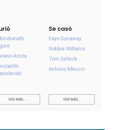
urió
Se casó
bindranath
Faye Dunaway
gore
Robbie Williams
riano Arista
Tom Selleck
nstantín
Antonio Meucci
anislavski
VER MÁS...
VER MÁS...