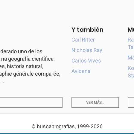
Y también
M
Carl Ritter
Ra
Ta
Nicholas Ray
derado uno de los
Ma
a geografía científica.
Carlos Vives
s, historia natural,
Ko
Avicena
aphie générale comparée,
St
..
VER MÁS...
© buscabiografias, 1999-2026