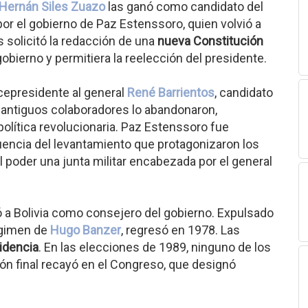
Hernán Siles Zuazo
las ganó como candidato del
a por el gobierno de Paz Estenssoro, quien volvió a
s solicitó la redacción de una
nueva Constitución
bierno y permitiera la reelección del presidente.
cepresidente al general
René Barrientos
, candidato
s antiguos colaboradores lo abandonaron,
olítica revolucionaria. Paz Estenssoro fue
ncia del levantamiento que protagonizaron los
l poder una junta militar encabezada por el general
 a Bolivia como consejero del gobierno. Expulsado
égimen de
Hugo Banzer
, regresó en 1978. Las
idencia
. En las elecciones de 1989, ninguno de los
ión final recayó en el Congreso, que designó