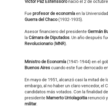
Víctor Paz Estenssoro
nació el 2 de octubr
Fue
profesor de economía
en la Universidad
Guerra del Chaco
(1932-1935).
Asesor financiero del presidente
Germán B
la
Cámara de Diputados
. Un año después f
Revolucionario
(
MNR
).
Ministro de Economía
(1941-1944) en el go
Buenos Aires
cuando este fue derrocado en
En mayo de 1951, alcanzó casi la mitad de l
embargo, al no haber un claro vencedor, el C
candidatos más votados. Con la finalidad de
presidente
Mamerto Urriolagoitia
renunció y 
militar
.