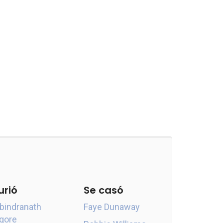
urió
Se casó
bindranath
Faye Dunaway
gore