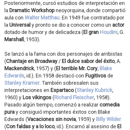
Posteriormente, cursó estudios de interpretación en
la
Dramatic Workshop
neoyorquina, donde compartió
aula con
Walter Matthau
. En 1949 fue contratado por
la
Universal
y pronto se dio a conocer como un
actor
dotado de humor y de delicadeza (
El gran
Houdini
, G.
Marshall
, 1953).
Se lanzó a la fama con dos personajes de arribistas
(
Chantaje en Broadway
/
El dulce sabor del éxito
, A.
Mackendrick
, 1957) y (
El terrible Mr. Cory
,
Blake
Edwards
, id.). En 1958 destacó con
Fugitivos
de
Stanley Kramer
. También sobresalen sus
interpretaciones en
Espartaco
(
Stanley Kubrick
,
1960) y
Los vikingos
(
Richard Fleischer
, 1958).
Pasado algún tiempo, comenzó a realizar
comedia
pura
y consiguió importantes éxitos con Blake
Edwards (
Vacaciones sin novia
, 1959) y
Billy Wilder
(
Con faldas y a lo loco
, id.). Encarnó al asesino de
El