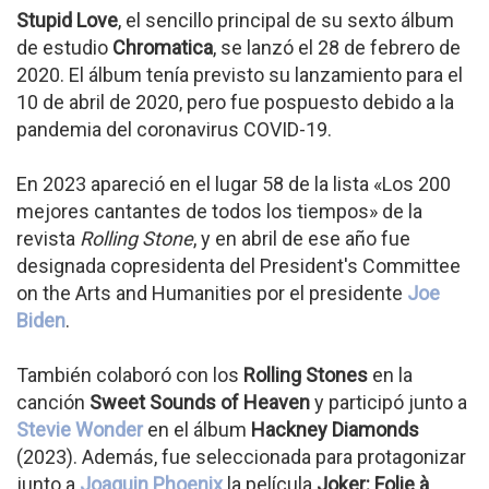
Stupid Love
, el sencillo principal de su sexto álbum
de estudio
Chromatica
, se lanzó el 28 de febrero de
2020. El álbum tenía previsto su lanzamiento para el
10 de abril de 2020, pero fue pospuesto debido a la
pandemia del coronavirus COVID-19.
En 2023 apareció en el lugar 58 de la lista «Los 200
mejores cantantes de todos los tiempos» de la
revista
Rolling Stone
, y en abril de ese año fue
designada copresidenta del President's Committee
on the Arts and Humanities por el presidente
Joe
Biden
.
También colaboró con los
Rolling Stones
en la
canción
Sweet Sounds of Heaven
y participó junto a
Stevie Wonder
en el álbum
Hackney Diamonds
(2023). Además, fue seleccionada para protagonizar
junto a
Joaquin Phoenix
la película
Joker: Folie à