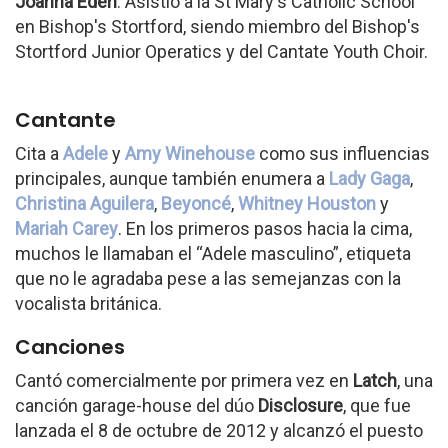
Joanna Edén
. Asistió a la St Mary's Catholic School
en Bishop's Stortford, siendo miembro del Bishop's
Stortford Junior Operatics y del Cantate Youth Choir.
Cantante
Cita a
Adele
y
Amy Winehouse
como sus influencias
principales, aunque también enumera a
Lady Gaga
,
Christina Aguilera
,
Beyoncé
,
Whitney Houston
y
Mariah Carey
. En los primeros pasos hacia la cima,
muchos le llamaban el “Adele masculino”, etiqueta
que no le agradaba pese a las semejanzas con la
vocalista británica.
Canciones
Cantó comercialmente por primera vez en
Latch
, una
canción garage-house del dúo
Disclosure
, que fue
lanzada el 8 de octubre de 2012 y alcanzó el puesto