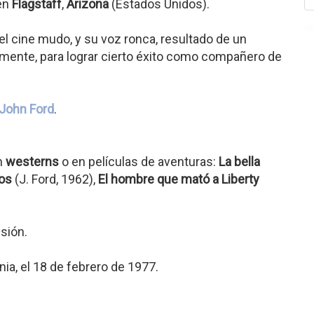
 en
Flagstaff
,
Arizona
(Estados Unidos).
l cine mudo, y su voz ronca, resultado de un
icamente, para lograr cierto éxito como compañero de
John Ford
.
n
westerns
o en películas de aventuras:
La bella
tos
(J. Ford, 1962),
El hombre que mató a Liberty
sión.
rnia, el 18 de febrero de 1977.