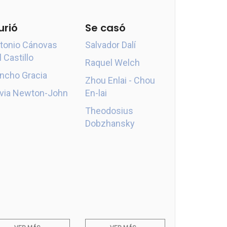
urió
Se casó
tonio Cánovas
Salvador Dalí
l Castillo
Raquel Welch
ncho Gracia
Zhou Enlai - Chou
ivia Newton-John
En-lai
Theodosius
Dobzhansky