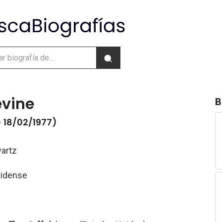
vine
B
- 18/02/1977)
artz
nidense