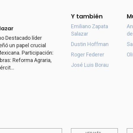
Y también
M
Emiliano Zapata
An
lazar
Salazar
de
o Destacado líder
Dustin Hoffman
Sa
ó un papel crucial
exicana. Participación:
Roger Federer
Ol
ras: Reforma Agraria,
José Luis Borau
rcit...