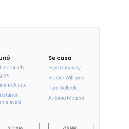
urió
Se casó
bindranath
Faye Dunaway
gore
Robbie Williams
riano Arista
Tom Selleck
nstantín
Antonio Meucci
anislavski
VER MÁS...
VER MÁS...