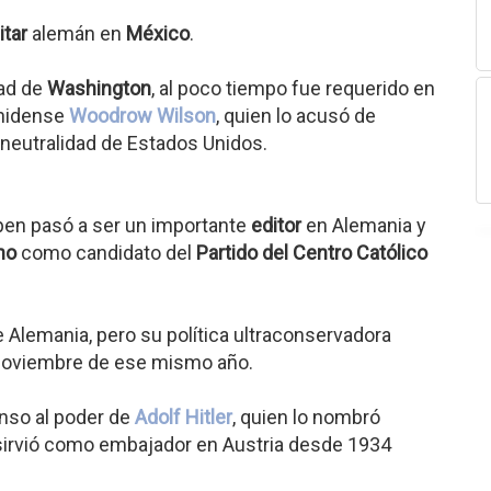
itar
alemán en
México
.
dad de
Washington
, al poco tiempo fue requerido en
unidense
Woodrow Wilson
, quien lo acusó de
a neutralidad de Estados Unidos.
apen pasó a ser un importante
editor
en Alemania y
no
como candidato del
Partido del Centro Católico
 Alemania, pero su política ultraconservadora
n noviembre de ese mismo año.
nso al poder de
Adolf Hitler
, quien lo nombró
sirvió como embajador en Austria desde 1934