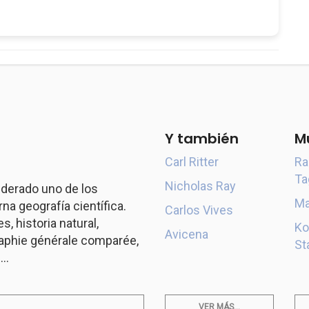
Y también
M
Carl Ritter
Ra
Ta
Nicholas Ray
derado uno de los
Ma
a geografía científica.
Carlos Vives
s, historia natural,
Ko
Avicena
aphie générale comparée,
St
..
VER MÁS...