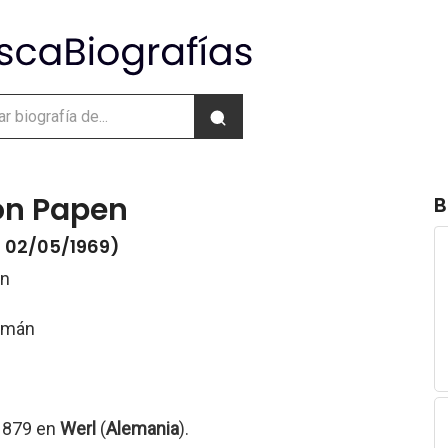
on Papen
B
- 02/05/1969)
en
lemán
 1879 en
Werl
(
Alemania
).