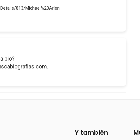
erDetalle/813/Michael%20Arlen
a bio?
uscabiografias.com.
Y también
M