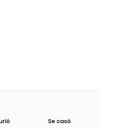
urió
Se casó