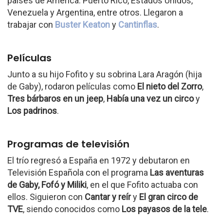
países de América: Puerto Rico, Estados Unidos,
Venezuela y Argentina, entre otros. Llegaron a
trabajar con
Buster Keaton
y
Cantinflas
.
Películas
Junto a su hijo Fofito y su sobrina Lara Aragón (hija
de Gaby), rodaron películas como
El nieto del Zorro
,
Tres bárbaros en un jeep
,
Había una vez un circo
y
Los padrinos
.
Programas de televisión
El trío regresó a España en 1972 y debutaron en
Televisión Española con el programa
Las aventuras
de Gaby, Fofó y Miliki
, en el que Fofito actuaba con
ellos. Siguieron con
Cantar y reír
y
El gran circo de
TVE
, siendo conocidos como
Los payasos de la tele
.