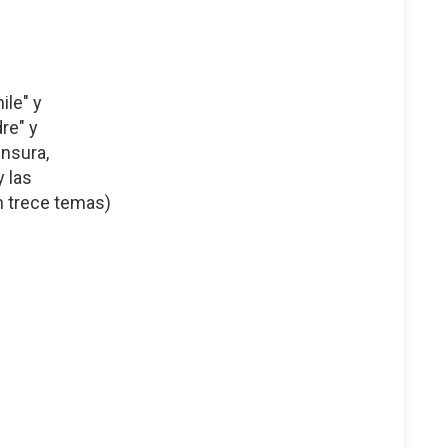
ile" y
re" y
ensura,
 las
n trece temas)