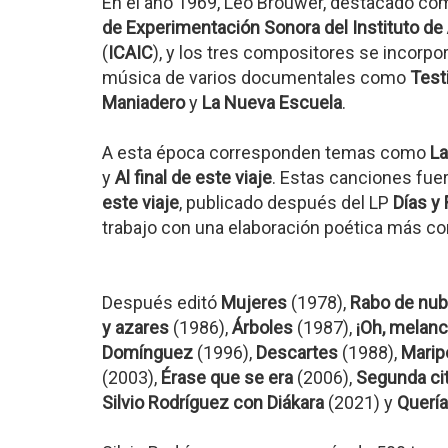
En el año 1969, Leo Brouwer, destacado co
de Experimentación Sonora del Instituto de
(
ICAIC
), y los tres compositores se incorpo
música de varios documentales como
Test
Maniadero
y
La Nueva Escuela
.
A esta época corresponden temas como
La
y
Al final de este viaje
. Estas canciones fuer
este viaje
, publicado después del LP
Días y 
trabajo con una elaboración poética más co
Después editó
Mujeres
(1978),
Rabo de nu
y azares
(1986),
Árboles
(1987),
¡Oh, melanc
Domínguez
(1996),
Descartes
(1988),
Marip
(2003),
Érase que se era
(2006),
Segunda ci
Silvio Rodríguez con Diákara
(2021) y
Quería