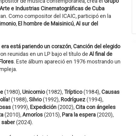
mpositor de música contemporánea, crea el
Grupo
 Arte e Industrias Cinematográficas de Cuba
ran. Como compositor del ICAIC, participó en la
imonio
,
El hombre de Maisinicú
,
Al sur del
 era está pariendo un corazón
,
Canción del elegido
on reunidas en un LP bajo el título de
Al final de
Flores
. Este álbum apareció en 1976 mostrando un
mpleja.
be
(1980),
Unicornio
(1982),
Tríptico
(1984),
Causas
olía!
(1988),
Silvio
(1992),
Rodríguez
(1994),
osas
(1999),
Expedición
(2002),
Cita con ángeles
ta
(2010),
Amoríos
(2015),
Para la espera
(2020),
 saber
(2024).