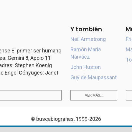
Y también
M
Neil Armstrong
Fr
Ramón María
Ma
ense El primer ser humano
Narváez
nes: Gemini 8, Apolo 11
To
adres: Stephen Koenig
John Huston
se Engel Cónyuges: Janet
Guy de Maupassant
VER MÁS...
© buscabiografias, 1999-2026