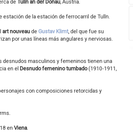
cerca de
Tulln an der Donau
, Austria.
 estación de la estación de ferrocarril de Tulln.
l
art nouveau
de
Gustav Klimt
, del que fue su
rizan por unas líneas más angulares y nerviosas.
us desnudos masculinos y femeninos tienen una
ia en el
Desnudo femenino tumbado
(1910-1911,
ersonajes con composiciones retorcidas y
arms.
918 en
Viena
.