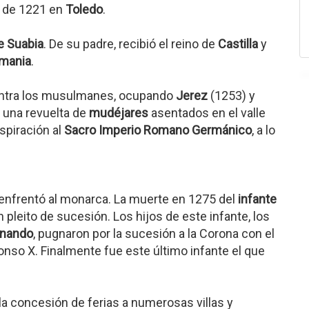
e de 1221 en
Toledo
.
e Suabia
. De su padre, recibió el reino de
Castilla
y
mania
.
 contra los musulmanes, ocupando
Jerez
(1253) y
a una revuelta de
mudéjares
asentados en el valle
spiración al
Sacro Imperio Romano Germánico
, a lo
 enfrentó al monarca. La muerte en 1275 del
infante
n pleito de sucesión. Los hijos de este infante, los
rnando
, pugnaron por la sucesión a la Corona con el
onso X. Finalmente fue este último infante el que
 la concesión de ferias a numerosas villas y