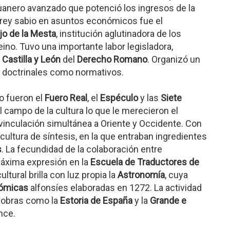
duanero avanzado que potenció los ingresos de la
 rey sabio en asuntos económicos fue el
o de la Mesta
, institución aglutinadora de los
ino. Tuvo una importante labor legisladora,
n
Castilla y León
del
Derecho Romano
. Organizó un
o doctrinales como normativos.
o fueron el
Fuero Real
, el
Espéculo
y las
Siete
l campo de la cultura lo que le merecieron el
 vinculación simultánea a Oriente y Occidente. Con
 cultura de síntesis, en la que entraban ingredientes
s
. La fecundidad de la colaboración entre
 máxima expresión en la
Escuela de Traductores de
tural brilla con luz propia la
Astronomía
, cuya
nómicas
alfonsíes elaboradas en 1272. La actividad
n obras como la
Estoria de España
y la
Grande e
nce.