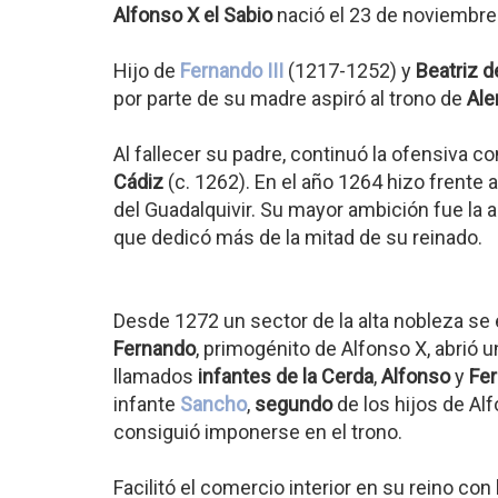
Alfonso X el Sabio
nació el 23 de noviembr
Hijo de
Fernando III
(1217-1252) y
Beatriz d
por parte de su madre aspiró al trono de
Ale
Al fallecer su padre, continuó la ofensiva
Cádiz
(c. 1262). En el año 1264 hizo frente 
del Guadalquivir. Su mayor ambición fue la a
que dedicó más de la mitad de su reinado.
Desde 1272 un sector de la alta nobleza se
Fernando
, primogénito de Alfonso X, abrió u
llamados
infantes de la Cerda
,
Alfonso
y
Fe
infante
Sancho
,
segundo
de los hijos de Alf
consiguió imponerse en el trono.
Facilitó el comercio interior en su reino con