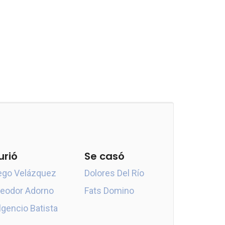
urió
Se casó
ego Velázquez
Dolores Del Río
eodor Adorno
Fats Domino
lgencio Batista