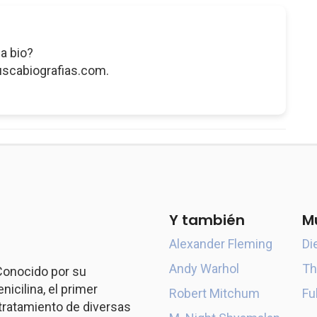
a bio?
uscabiografias.com.
Y también
M
Alexander Fleming
Di
Andy Warhol
Th
 Conocido por su
icilina, el primer
Robert Mitchum
Fu
l tratamiento de diversas