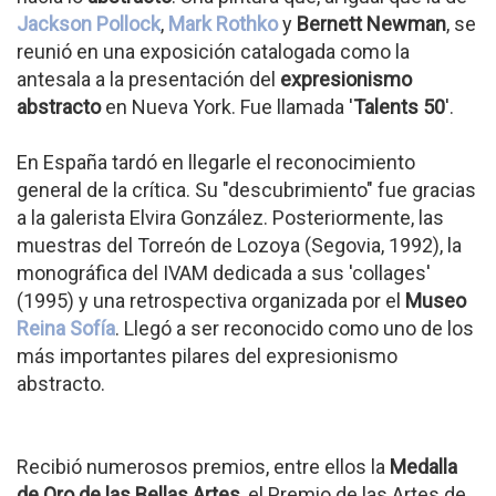
Jackson Pollock
,
Mark Rothko
y
Bernett Newman
, se
reunió en una exposición catalogada como la
antesala a la presentación del
expresionismo
abstracto
en Nueva York. Fue llamada '
Talents 50
'.
En España tardó en llegarle el reconocimiento
general de la crítica. Su "descubrimiento" fue gracias
a la galerista Elvira González. Posteriormente, las
muestras del Torreón de Lozoya (Segovia, 1992), la
monográfica del IVAM dedicada a sus 'collages'
(1995) y una retrospectiva organizada por el
Museo
Reina Sofía
. Llegó a ser reconocido como uno de los
más importantes pilares del expresionismo
abstracto.
Recibió numerosos premios, entre ellos la
Medalla
de Oro de las Bellas Artes
, el Premio de las Artes de