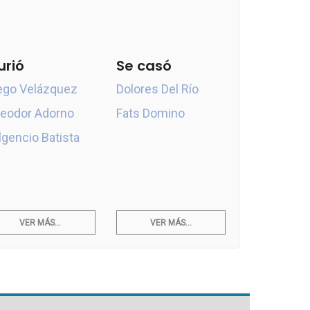
urió
Se casó
ego Velázquez
Dolores Del Río
eodor Adorno
Fats Domino
lgencio Batista
VER MÁS...
VER MÁS...