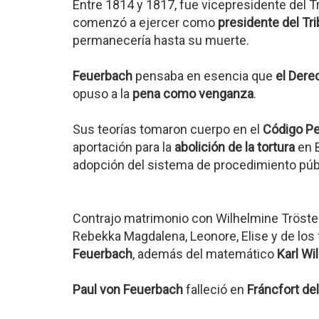
Entre 1814 y 1817, fue vicepresidente del T
comenzó a ejercer como
presidente del Tr
permanecería hasta su muerte.
Feuerbach
pensaba en esencia que
el Dere
opuso a la
pena como venganza
.
Sus teorías tomaron cuerpo en el
Código Pe
aportación para la
abolición de la tortura
en B
adopción del sistema de procedimiento púb
Contrajo matrimonio con Wilhelmine Tröste
Rebekka Magdalena, Leonore, Elise y de los
Feuerbach
, además del matemático
Karl W
Paul von Feuerbach
falleció en
Fráncfort de