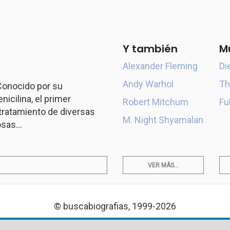
Y también
M
Alexander Fleming
Di
Andy Warhol
Th
 Conocido por su
icilina, el primer
Robert Mitchum
Fu
l tratamiento de diversas
M. Night Shyamalan
sas...
VER MÁS...
© buscabiografias, 1999-2026