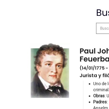
Paul Jo
Feuerb
(14/01/1775 
Jurista y f
Uno de l
criminal
Obras
: 
Padres
:
Anselm