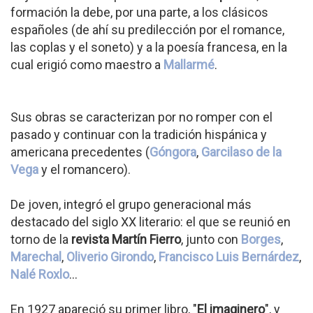
formación la debe, por una parte, a los clásicos
españoles (de ahí su predilección por el romance,
las coplas y el soneto) y a la poesía francesa, en la
cual erigió como maestro a
Mallarmé
.
Sus obras se caracterizan por no romper con el
pasado y continuar con la tradición hispánica y
americana precedentes (
Góngora
,
Garcilaso de la
Vega
y el romancero).
De joven, integró el grupo generacional más
destacado del siglo XX literario: el que se reunió en
torno de la
revista Martín Fierro
, junto con
Borges
,
Marechal
,
Oliverio Girondo
,
Francisco Luis Bernárdez
,
Nalé Roxlo
...
En 1927 apareció su primer libro, "
El imaginero
", y