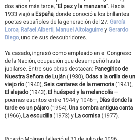
dos años más tarde, "
El pez y la manzana
". Hacia
1933 viajó a
España
, donde conoció a los brillantes
poetas españoles de la generación del 27:
García
Lorca
,
Rafael Alberti
,
Manuel Altolaguirre
y
Gerardo
Diego
, uno de sus descubridores.
Ya casado, ingresó como empleado en el Congreso
de la Nación, ocupación que desempeñó hasta
jubilarse. Entre sus obras destacan:
Panegírico de
Nuestra Señora de Luján
(1930),
Odas a la orilla de un
viejo río
(1940),
Seis cantares de la memoria
(1941),
El alejado
(1943),
El huésped y la melancolía
—
poemas escritos entre 1944 y 1946—,
Días donde la
tarde es un pájaro
(1954),
Una sombra antigua canta
(1966),
La escudilla
(1973) y
La cornisa
(1977).
Ricardo Molinari falleció el 31 de julio de 1996.