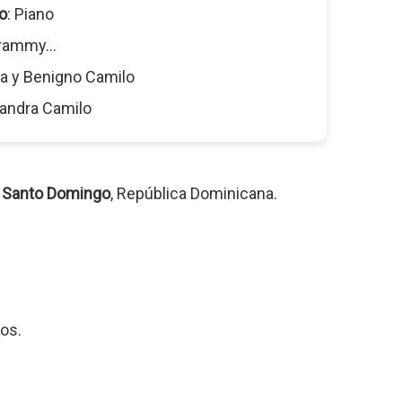
o
: Piano
rammy...
dia y Benigno Camilo
Sandra Camilo
n
Santo Domingo
, República Dominicana.
os.