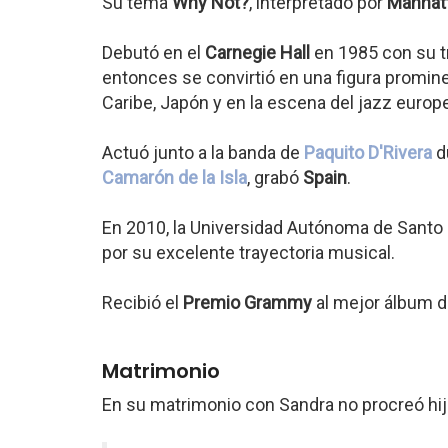
Su tema
Why Not?
, interpretado por
Manhatt
Debutó en el
Carnegie Hall
en 1985 con su tr
entonces se convirtió en una figura promin
Caribe, Japón y en la escena del jazz europ
Actuó junto a la banda de
Paquito D'Rivera
d
Camarón de la Isla
, grabó
Spain
.
En 2010, la Universidad Autónoma de Santo
por su excelente trayectoria musical.
Recibió el
Premio Grammy
al mejor álbum d
Matrimonio
En su matrimonio con Sandra no procreó hij