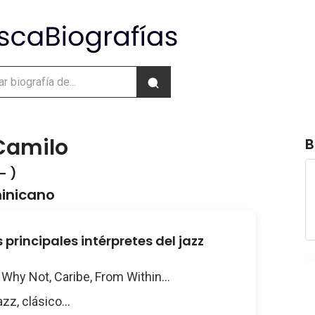
Camilo
B
- )
inicano
 principales intérpretes del jazz
: Why Not, Caribe, From Within...
azz, clásico...