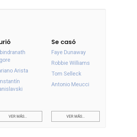
urió
Se casó
bindranath
Faye Dunaway
gore
Robbie Williams
riano Arista
Tom Selleck
nstantín
Antonio Meucci
anislavski
VER MÁS...
VER MÁS...