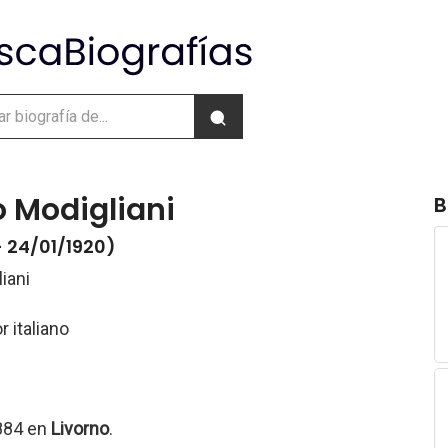
 Modigliani
B
- 24/01/1920)
iani
r italiano
1884 en
Livorno
.