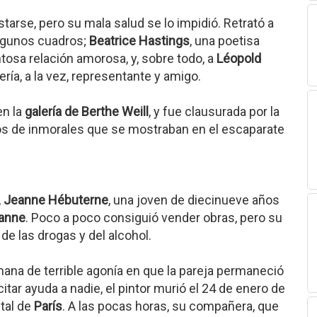
istarse, pero su mala salud se lo impidió. Retrató a
lgunos cuadros;
Beatrice Hastings
, una poetisa
osa relación amorosa, y, sobre todo, a
Léopold
ría, a la vez, representante y amigo.
en la
galería de Berthe Weill
, y fue clausurada por la
os de inmorales que se mostraban en el escaparate
,
Jeanne Hébuterne
, una joven de diecinueve años
anne
. Poco a poco consiguió vender obras, pero su
e las drogas y del alcohol.
na de terrible agonía en que la pareja permaneció
citar ayuda a nadie, el pintor murió el 24 de enero de
tal de
París
. A las pocas horas, su compañera, que