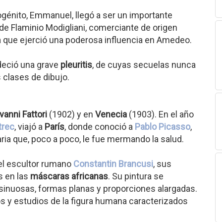
génito, Emmanuel, llegó a ser un importante
jo de Flaminio Modigliani, comerciante de origen
a que ejerció una poderosa influencia en Amedeo.
adeció una grave
pleuritis
, de cuyas secuelas nunca
 clases de dibujo.
vanni Fattori
(1902) y en
Venecia
(1903). En el año
trec
, viajó a
París
, donde conoció a
Pablo Picasso
,
aria que, poco a poco, le fue mermando la salud.
el escultor rumano
Constantin Brancusi
, sus
s en las
máscaras africanas
. Su pintura se
s sinuosas, formas planas y proporciones alargadas.
tos y estudios de la figura humana caracterizados