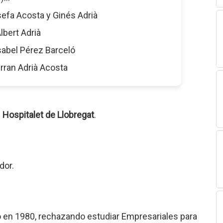
sefa Acosta y Ginés Adrià
Albert Adrià
Isabel Pérez Barceló
erran Adrià Acosta
n
Hospitalet de Llobregat
.
dor.
 en 1980, rechazando estudiar Empresariales para