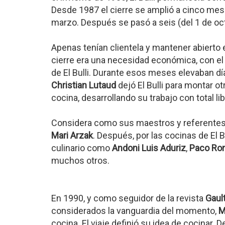
Desde 1987 el cierre se amplió a cinco me
marzo. Después se pasó a seis (del 1 de octu
Apenas tenían clientela y mantener abierto el
cierre era una necesidad económica, con el t
de El Bulli. Durante esos meses elevaban día
Christian Lutaud
dejó El Bulli para montar ot
cocina, desarrollando su trabajo con total lib
Considera como sus maestros y referentes
Mari Arzak
. Después, por las cocinas de El
culinario como
Andoni Luis Aduriz
,
Paco Ro
muchos otros.
En 1990, y como seguidor de la revista
Gault
considerados la vanguardia del momento,
M
cocina. El viaje definió su idea de cocinar.