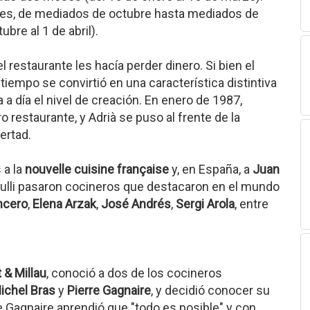
ses, de mediados de octubre hasta mediados de
bre al 1 de abril).
 restaurante les hacía perder dinero. Si bien el
iempo se convirtió en una característica distintiva
 a día el nivel de creación. En enero de 1987,
ro restaurante, y Adrià se puso al frente de la
ertad.
 a la
nouvelle cuisine française
y, en España, a
Juan
 Bulli pasaron cocineros que destacaron en el mundo
ncero
,
Elena Arzak
,
José Andrés
,
Sergi Arola
, entre
 & Millau
, conoció a dos de los cocineros
ichel Bras
y
Pierre Gagnaire
, y decidió conocer su
 De Gagnaire aprendió que "todo es posible" y con