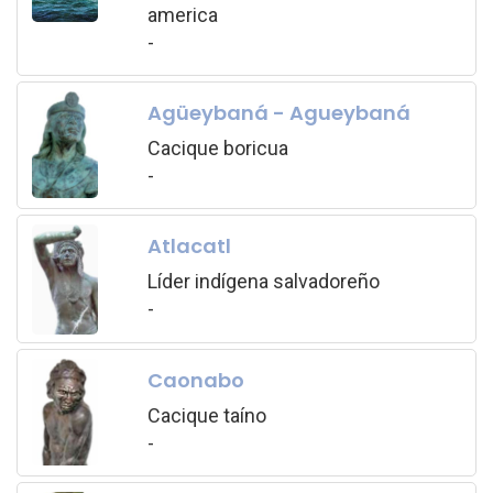
america
-
Agüeybaná - Agueybaná
Cacique boricua
-
Atlacatl
Líder indígena salvadoreño
-
Caonabo
Cacique taíno
-