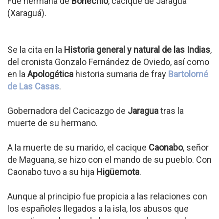
Fue hermana de
Bohechío
, cacique de Jaragua
(Xaraguá).
Se la cita en la
Historia general y natural de las Indias
,
del cronista Gonzalo Fernández de Oviedo, así como
en la
Apologética
historia sumaria de fray
Bartolomé
de Las Casas
.
Gobernadora del Cacicazgo de
Jaragua
tras la
muerte de su hermano.
A la muerte de su marido, el cacique
Caonabo
, señor
de Maguana, se hizo con el mando de su pueblo. Con
Caonabo tuvo a su hija
Higüemota
.
Aunque al principio fue propicia a las relaciones con
los españoles llegados a la isla, los abusos que