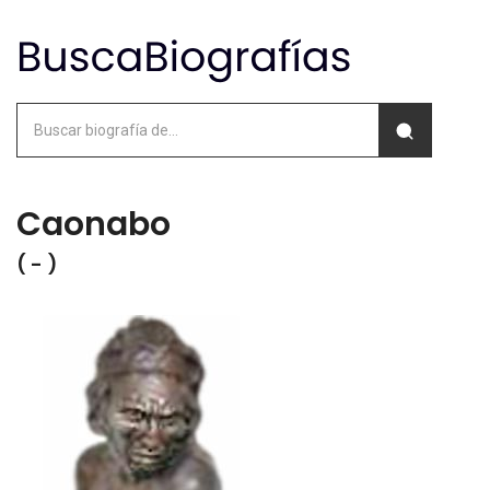
Caonabo
( - )