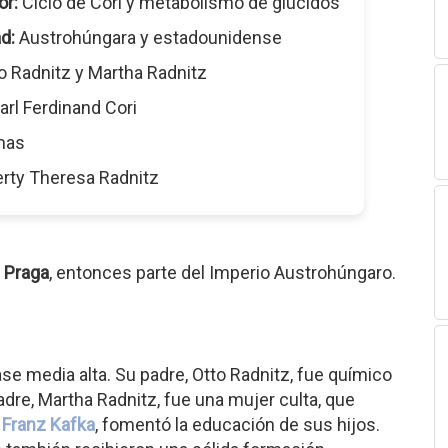
or:
Ciclo de Cori y metabolismo de glúcidos
d:
Austrohúngara y estadounidense
o Radnitz y Martha Radnitz
arl Ferdinand Cori
mas
rty Theresa Radnitz
n
Praga
, entonces parte del Imperio Austrohúngaro.
ase media alta. Su padre, Otto Radnitz, fue químico
adre, Martha Radnitz, fue una mujer culta, que
o
Franz Kafka
, fomentó la educación de sus hijos.