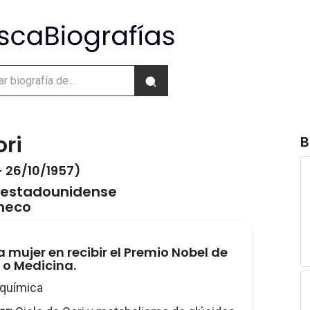
ori
B
- 26/10/1957)
 estadounidense
checo
a mujer en recibir el Premio Nobel de
a o Medicina.
química