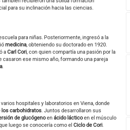
también recibieron una sólida formación
ial para su inclinación hacia las ciencias.
cuela para niñas. Posteriormente, ingresó a la
dió
medicina
, obteniendo su doctorado en 1920.
ió a
Carl Cori
, con quien compartía una pasión por la
se casaron ese mismo año, formando una pareja
a
.
n varios hospitales y laboratorios en Viena, donde
los carbohidratos
. Juntos desarrollaron sus
ersión de glucógeno
en
ácido láctico
en el músculo
 que luego se conocería como el
Ciclo de Cori
.