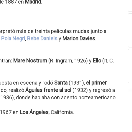
 de 1887 en
Madrid
.
rpretó más de treinta películas mudas junto a
,
Pola Negri
,
Bebe Daniels
y
Marion Davies
.
ntran:
Mare Nostrum
(R. Ingram, 1926) y
Ello
(It, C.
 puesta en escena y rodó
Santa
(1931),
el primer
co, realizó
Águilas frente al sol
(1932) y regresó a
s, 1936), donde hablaba con acento norteamericano.
e 1967 en
Los Ángeles
, California.