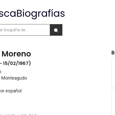
 Moreno
B
- 15/02/1967)
o
do Monteagudo
dor español