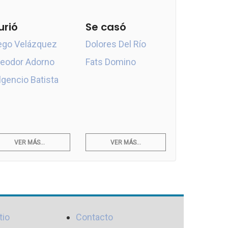
urió
Se casó
ego Velázquez
Dolores Del Río
eodor Adorno
Fats Domino
lgencio Batista
VER MÁS...
VER MÁS...
tio
Contacto