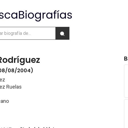
Rodríguez
B
- 08/08/2004)
uez
ez Ruelas
cano