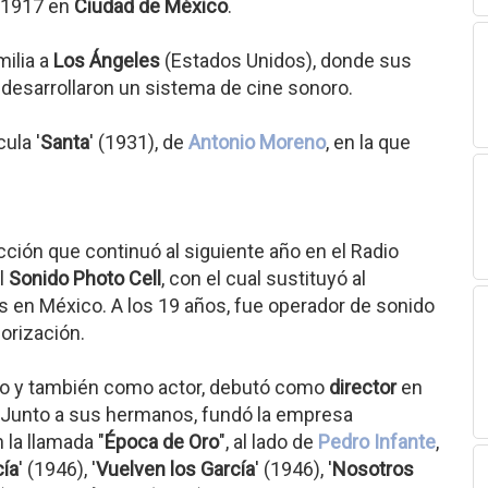
e 1917 en
Ciudad de México
.
ilia a
Los Ángeles
(Estados Unidos), donde sus
desarrollaron un sistema de cine sonoro.
cula '
Santa
' (1931), de
Antonio Moreno
, en la que
cción que continuó al siguiente año en el Radio
el
Sonido Photo Cell
, con el cual sustituyó al
 en México. A los 19 años, fue operador de sonido
orización.
nico y también como actor, debutó como
director
en
. Junto a sus hermanos, fundó la empresa
n la llamada "
Época de Oro
", al lado de
Pedro Infante
,
cía
' (1946), '
Vuelven los García
' (1946), '
Nosotros