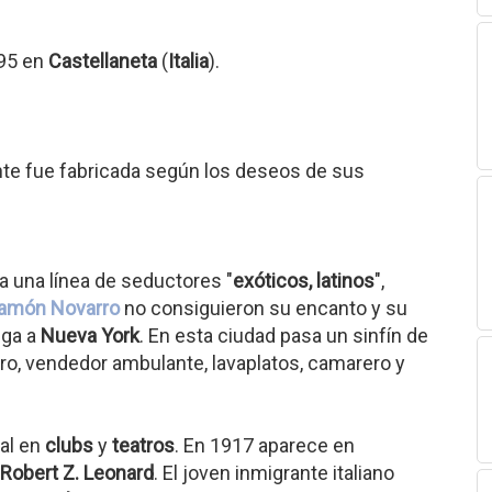
895 en
Castellaneta
(
Italia
).
nte fue fabricada según los deseos de sus
ra una línea de seductores "
exóticos, latinos
",
amón Novarro
no consiguieron su encanto y su
ega a
Nueva York
. En esta ciudad pasa un sinfín de
nero, vendedor ambulante, lavaplatos, camarero y
al en
clubs
y
teatros
. En 1917 aparece en
Robert Z. Leonard
. El joven inmigrante italiano