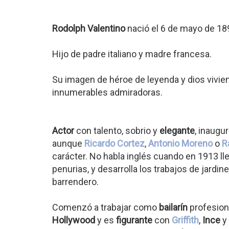
Rodolph Valentino
nació el 6 de mayo de 1
Hijo de padre italiano y madre francesa.
Su imagen de héroe de leyenda y dios vivie
innumerables admiradoras.
Actor
con talento, sobrio y
elegante
, inaugu
aunque
Ricardo Cortez
,
Antonio Moreno
o
R
carácter. No habla inglés cuando en 1913 ll
penurias, y desarrolla los trabajos de jardi
barrendero.
Comenzó a trabajar como
bailarín
profesion
Hollywood
y es
figurante
con
Griffith
,
Ince
y