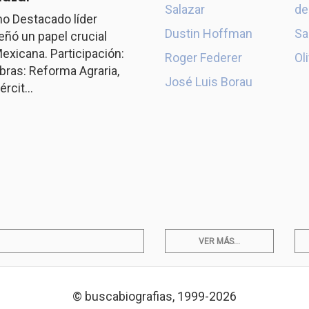
Salazar
de
o Destacado líder
Dustin Hoffman
Sa
ó un papel crucial
exicana. Participación:
Roger Federer
Ol
ras: Reforma Agraria,
José Luis Borau
rcit...
VER MÁS...
© buscabiografias, 1999-2026