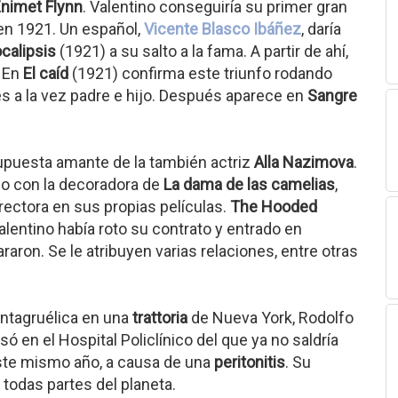
nimet Flynn
. Valentino conseguiría su primer gran
 en 1921. Un español,
Vicente Blasco Ibáñez
, daría
ocalipsis
(1921) a su salto a la fama. A partir de ahí,
. En
El caíd
(1921) confirma este triunfo rodando
es a la vez padre e hijo. Después aparece en
Sangre
supuesta amante de la también actriz
Alla Nazimova
.
io con la decoradora de
La dama de las camelias
,
irectora en sus propias películas.
The Hooded
alentino había roto su contrato y entrado en
raron. Se le atribuyen varias relaciones, entre otras
antagruélica en una
trattoria
de Nueva York, Rodolfo
ó en el Hospital Policlínico del que ya no saldría
 este mismo año, a causa de una
peritonitis
. Su
todas partes del planeta.