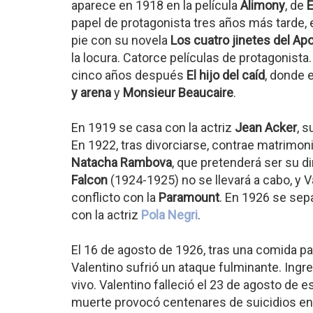
aparece en 1918 en la película
Alimony
, de
E
papel de protagonista tres años más tarde,
pie con su novela
Los cuatro jinetes del Ap
la locura. Catorce películas de protagonista
cinco años después
El hijo del caíd
, donde 
y arena
y
Monsieur Beaucaire
.
En 1919 se casa con la actriz
Jean Acker
, 
En 1922, tras divorciarse, contrae matrimon
Natacha Rambova
, que pretenderá ser su d
Falcon
(1924-1925) no se llevará a cabo, y V
conflicto con la
Paramount
. En 1926 se sepa
con la actriz
Pola Negri
.
El 16 de agosto de 1926, tras una comida p
Valentino sufrió un ataque fulminante. Ingres
vivo. Valentino falleció el 23 de agosto de
muerte provocó centenares de suicidios en 