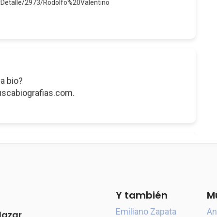
erDetalle/2973/Rodolfo%20Valentino
a bio?
uscabiografias.com.
Y también
M
Emiliano Zapata
An
lazar