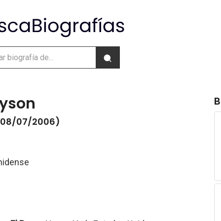
lyson
B
- 08/07/2006)
nidense