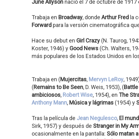
June Allyson
nació el 7 de octubre de 1917
Trabaja en
Broadway
, donde
Arthur Fred
la c
Forward
para la versión cinematográfica que
Hace su debut en
Girl Crazy
(N. Taurog, 1943
Koster, 1946) y
Good News
(Ch. Walters, 19
más populares de los Estados Unidos en lo
Trabaja en (
Mujercitas
,
Mervyn LeRoy
, 1949)
(
Remains to Be Seen
, D. Weis, 1953), (
Battle
ambiciosos
,
Robert Wise
, 1954), en
The Stra
Anthony Mann
,
Música y lágrimas
(1954) y
S
Tras la película de
Jean Negulesco
,
El mund
Sirk, 1957) y después de
Stranger in My Ar
ocasionalmente en la pantalla:
Sólo matan a