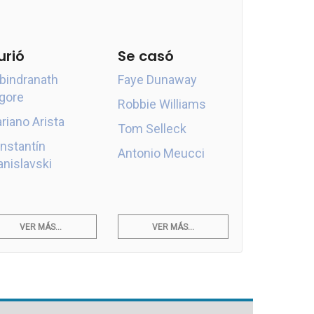
urió
Se casó
bindranath
Faye Dunaway
gore
Robbie Williams
riano Arista
Tom Selleck
nstantín
Antonio Meucci
anislavski
VER MÁS...
VER MÁS...