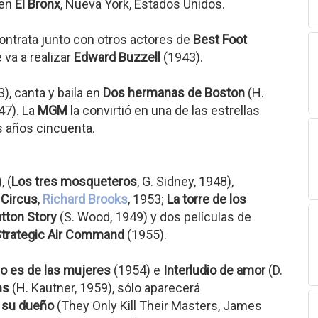
 en
El Bronx
, Nueva York, Estados Unidos.
ontrata junto con otros actores de
Best Foot
 va a realizar
Edward Buzzell
(1943).
), canta y baila en
Dos hermanas de Boston
(H.
47). La
MGM
la convirtió en una de las estrellas
s años cincuenta.
, (
Los tres mosqueteros
, G. Sidney, 1948),
 Circus
,
Richard Brooks
, 1953;
La torre de los
tton Story
(S. Wood, 1949) y dos películas de
trategic Air Command
(1955).
o es de las mujeres
(1954) e
Interludio de amor
(D.
ms
(H. Kautner, 1959), sólo aparecerá
 su dueño
(They Only Kill Their Masters, James