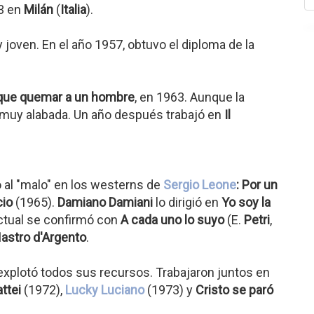
33 en
Milán
(
Italia
).
 joven. En el año 1957, obtuvo el diploma de la
que quemar a un hombre
, en 1963. Aunque la
ue muy alabada. Un año después trabajó en
Il
 al "malo" en los westerns de
Sergio Leone
: Por un
cio
(1965).
Damiano Damiani
lo dirigió en
Yo soy la
ectual se confirmó con
A cada uno lo suyo
(E.
Petri
,
astro d'Argento
.
explotó todos sus recursos. Trabajaron juntos en
ttei
(1972),
Lucky Luciano
(1973) y
Cristo se paró