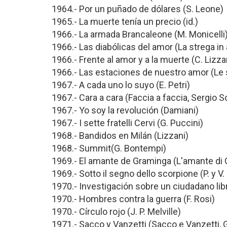
1964.- Por un puñado de dólares (S. Leone)
1965.- La muerte tenía un precio (id.)
1966.- La armada Brancaleone (M. Monicelli
1966.- Las diabólicas del amor (La strega in
1966.- Frente al amor y a la muerte (C. Lizza
1966.- Las estaciones de nuestro amor (Le s
1967.- A cada uno lo suyo (E. Petri)
1967.- Cara a cara (Faccia a faccia, Sergio S
1967.- Yo soy la revolución (Damiani)
1967.- I sette fratelli Cervi (G. Puccini)
1968.- Bandidos en Milán (Lizzani)
1968.- Summit(G. Bontempi)
1969.- El amante de Graminga (L'amante di 
1969.- Sotto il segno dello scorpione (P. y V.
1970.- Investigación sobre un ciudadano lib
1970.- Hombres contra la guerra (F. Rosi)
1970.- Círculo rojo (J. P. Melville)
1971.- Sacco y Vanzetti (Sacco e Vanzetti, 