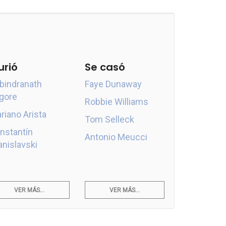
urió
Se casó
bindranath
Faye Dunaway
gore
Robbie Williams
riano Arista
Tom Selleck
nstantín
Antonio Meucci
anislavski
VER MÁS...
VER MÁS...