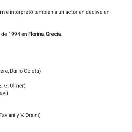
em
e interpretó también a un actor en declive en
e de 1994 en
Florina
,
Grecia
.
re, Duilio Coletti)
E. G. Ulmer)
avi)
viani y V. Orsini)