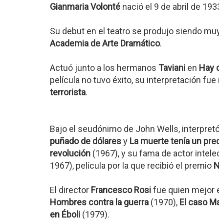
Gianmaria Volonté
nació el 9 de abril de 19
Su debut en el teatro se produjo siendo muy
Academia de Arte Dramático
.
Actuó junto a los hermanos
Taviani
en
Hay 
película no tuvo éxito, su interpretación f
terrorista
.
Bajo el seudónimo de John Wells, interpretó
puñado de dólares
y
La muerte tenía un pre
revolución
(1967), y su fama de actor intel
1967), película por la que recibió el premio
N
El director
Francesco Rosi
fue quien mejor 
Hombres contra la guerra
(1970),
El caso Ma
en Éboli
(1979).