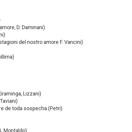
)
 amore, D. Daminani)
ni)
tagioni del nostro amore F. Vancini)
ollima)
Graminga, Lizzani)
 Taviani)
re de toda sospecha (Petri)
G. Montaldo)