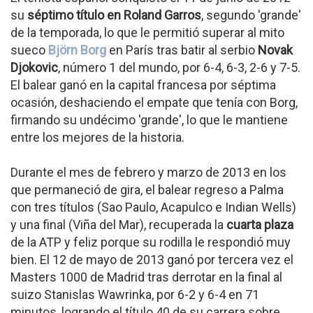
su
séptimo título en Roland Garros
, segundo 'grande'
de la temporada, lo que le permitió superar al mito
sueco
Björn Borg
en París tras batir al serbio
Novak
Djokovic
, número 1 del mundo, por 6-4, 6-3, 2-6 y 7-5.
El balear ganó en la capital francesa por séptima
ocasión, deshaciendo el empate que tenía con Borg,
firmando su undécimo 'grande', lo que le mantiene
entre los mejores de la historia.
Durante el mes de febrero y marzo de 2013 en los
que permaneció de gira, el balear regreso a Palma
con tres títulos (Sao Paulo, Acapulco e Indian Wells)
y una final (Viña del Mar), recuperada la
cuarta plaza
de la ATP y feliz porque su rodilla le respondió muy
bien. El 12 de mayo de 2013 ganó por tercera vez el
Masters 1000 de Madrid tras derrotar en la final al
suizo Stanislas Wawrinka, por 6-2 y 6-4 en 71
minutos, logrando el título 40 de su carrera sobre