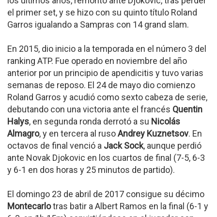
los últimos años, remontó ante Djokovic, tras perder
el primer set, y se hizo con su quinto título Roland
Garros igualando a Sampras con 14 grand slam.
En 2015, dio inicio a la temporada en el número 3 del
ranking ATP. Fue operado en noviembre del año
anterior por un principio de apendicitis y tuvo varias
semanas de reposo. El 24 de mayo dio comienzo
Roland Garros y acudió como sexto cabeza de serie,
debutando con una victoria ante el francés
Quentin
Halys
, en segunda ronda derrotó a su
Nicolás
Almagro
, y en tercera al ruso
Andrey Kuznetsov
. En
octavos de final venció a
Jack Sock
, aunque perdió
ante Novak Djokovic en los cuartos de final (7-5, 6-3
y 6-1 en dos horas y 25 minutos de partido).
El domingo 23 de abril de 2017 consigue su décimo
Montecarlo
tras batir a Albert Ramos en la final (6-1 y