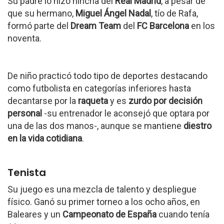
Su padre lo hizo hincha del
Real Madrid
, a pesar de
que su hermano,
Miguel Ángel Nadal
, tío de Rafa,
formó parte del
Dream Team
del
FC Barcelona
en los
noventa.
De niño practicó todo tipo de deportes destacando
como futbolista en categorías inferiores hasta
decantarse por la
raqueta
y es
zurdo por decisión
personal
-su entrenador le aconsejó que optara por
una de las dos manos-, aunque se mantiene
diestro
en la vida cotidiana
.
Tenista
Su juego es una mezcla de talento y despliegue
físico. Ganó su primer torneo a los ocho años, en
Baleares y un
Campeonato de España
cuando tenía