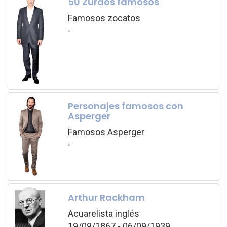
50 Zurdos famosos
Famosos zocatos
-
Personajes famosos con
Asperger
Famosos Asperger
-
Arthur Rackham
Acuarelista inglés
19/09/1867 - 06/09/1939