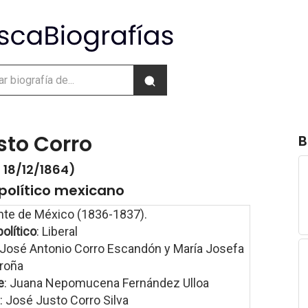
sto Corro
B
 18/12/1864)
político mexicano
nte de México (1836-1837).
político
: Liberal
 José Antonio Corro Escandón y María Josefa
oroña
e
: Juana Nepomucena Fernández Ulloa
: José Justo Corro Silva