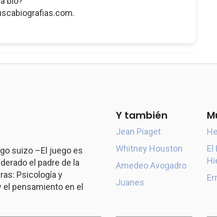
a bio?
uscabiografias.com.
Y también
M
Jean Piaget
He
Whitney Houston
El
go suizo –El juego es
Hi
derado el padre de la
Amedeo Avogadro
ras: Psicología y
Er
Juanes
y el pensamiento en el