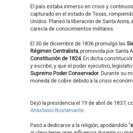
El país estaba inmerso en crisis y continu
capturado en el estado de Texas, rompiendo
Unidos. Planeó la liberación de Santa Anna,
carecía de conocimientos militares.
El 30 de diciembre de 1836 promulgó las
Si
Régimen Centralista
, promovida por Santa 
Constitución de 1824
. En dicha constitució
y escribir, y que el poder ejecutivo, legislati
Supremo Poder Conservador
. Durante su ma
moneda de cobre debido a la crisis econó
Dejó la presidencia el 19 de abril de 1837,
Anastasio Bustamante
.
Pasó a dedicarse a la religión, apodándolo "
e
al clero tener gran influencia durante su ma