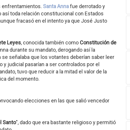
os enfrentamientos.
Santa Anna
fue derrotado y
 así toda relación constitucional con Estados
 aunque fracasó en el intento ya que José Justo
ete Leyes
, conocida también como
Constitución de
Anna durante su mandato, derogando así la
n se señalaba que los votantes deberían saber leer
vo y judicial pasarían a ser controlados por el
ndato, tuvo que reducir a la mitad el valor de la
mica del momento.
 convocando elecciones en las que salió vencedor
l Santo
", dado que era bastante religioso y permitió
ndato.