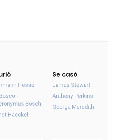
urió
Se casó
rmann Hesse
James Stewart
 Bosco -
Anthony Perkins
eronymus Bosch
George Meredith
nst Haeckel