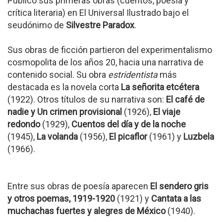
Publicó sus primeras obras (cuentos, poesía y
crítica literaria) en El Universal Ilustrado bajo el
seudónimo de
Silvestre Paradox
.
Sus obras de ficción partieron del experimentalismo
cosmopolita de los años 20, hacia una narrativa de
contenido social. Su obra
estridentista
más
destacada es la novela corta
La señorita etcétera
(1922). Otros títulos de su narrativa son:
El café de
nadie y Un crimen provisional
(1926),
El viaje
redondo
(1929),
Cuentos del día y de la noche
(1945),
La volanda
(1956),
El picaflor
(1961) y
Luzbela
(1966).
Entre sus obras de poesía aparecen
El sendero gris
y otros poemas, 1919-1920
(1921) y
Cantata a las
muchachas fuertes y alegres de México
(1940).