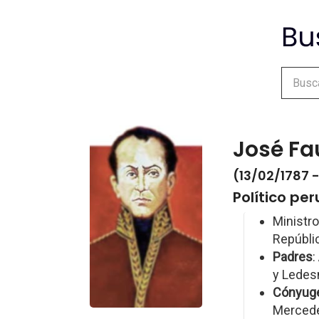
José Fa
(13/02/1787 
Político pe
Ministro
Repúblic
Padres
:
y Ledes
Cónyug
Merced