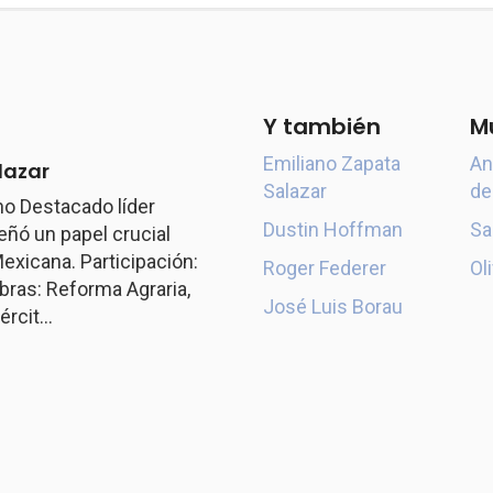
Y también
M
Emiliano Zapata
An
lazar
Salazar
de
o Destacado líder
Dustin Hoffman
Sa
ó un papel crucial
exicana. Participación:
Roger Federer
Ol
ras: Reforma Agraria,
José Luis Borau
rcit...