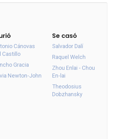
urió
Se casó
tonio Cánovas
Salvador Dalí
l Castillo
Raquel Welch
ncho Gracia
Zhou Enlai - Chou
ivia Newton-John
En-lai
Theodosius
Dobzhansky