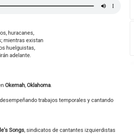
dos, huracanes,
s; mientras existan
os huelguistas,
irán adelante.
 en
Okemah
,
Oklahoma
.
, desempeñando trabajos temporales y cantando
le's Songs
, sindicatos de cantantes izquierdistas