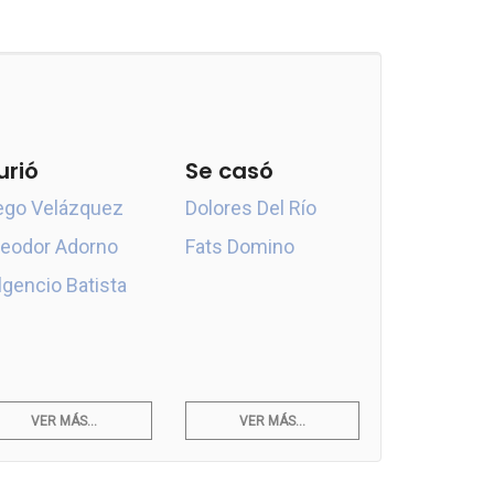
urió
Se casó
ego Velázquez
Dolores Del Río
eodor Adorno
Fats Domino
lgencio Batista
VER MÁS...
VER MÁS...