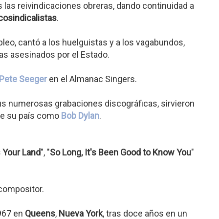
 las reivindicaciones obreras, dando continuidad a
cosindicalistas
.
leo, cantó a los huelguistas y a los vagabundos,
tas asesinados por el Estado.
Pete Seeger
en el Almanac Singers.
us numerosas grabaciones discográficas, sirvieron
de su país como
Bob Dylan
.
s Your Land
", "
So Long, It's Been Good to Know You
"
 compositor.
1967 en
Queens
,
Nueva York
, tras doce años en un