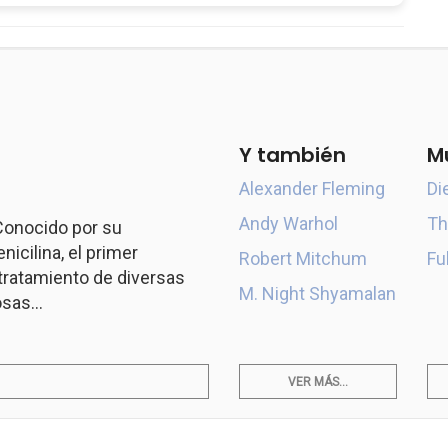
Y también
M
Alexander Fleming
Di
Andy Warhol
Th
 Conocido por su
icilina, el primer
Robert Mitchum
Fu
l tratamiento de diversas
M. Night Shyamalan
sas...
VER MÁS...